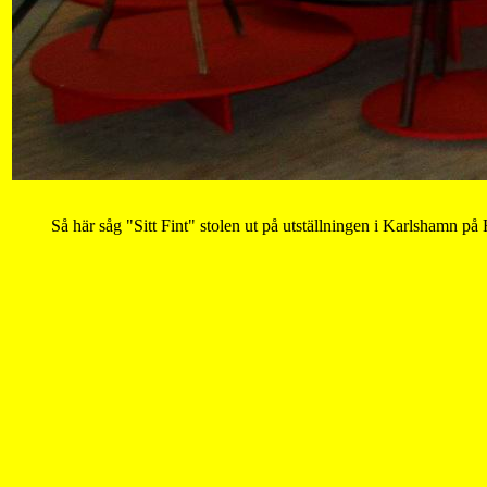
Så här såg "Sitt Fint" stolen ut på utställningen i Karlshamn p