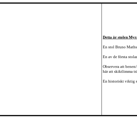
Detta är stolen My
En stol Bruno Maths
En av de första stola
Observera att benen/s
här att skiktlimma t
En historiskt viktig s