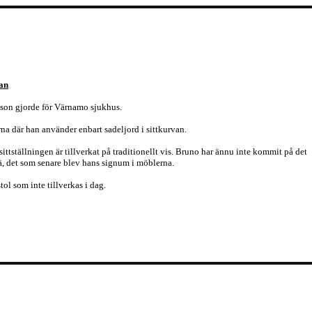
ran
son gjorde för Värnamo sjukhus.
rna där han använder enbart sadeljord i sittkurvan.
ittställningen är tillverkat på traditionellt vis. Bruno har ännu inte kommit på det
rä, det som senare blev hans signum i möblerna.
tol som inte tillverkas i dag.