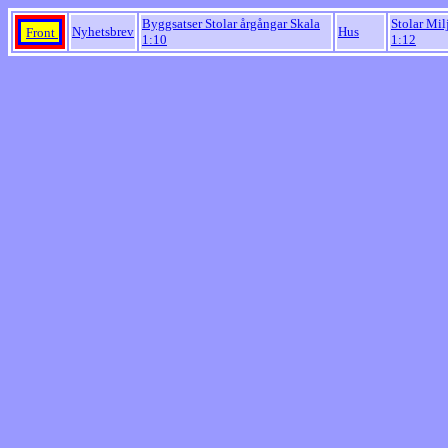
Byggsatser Stolar årgångar Skala
Stolar Mil
Nyhetsbrev
Hus
Front
1:10
1:12