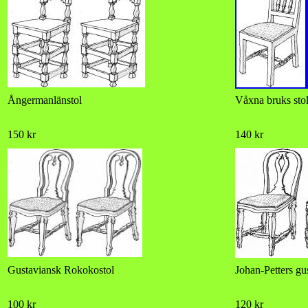
Ångermanlänstol
Våxna bruks sto
150 kr
140 kr
Gustaviansk Rokokostol
Johan-Petters gu
100 kr
120 kr