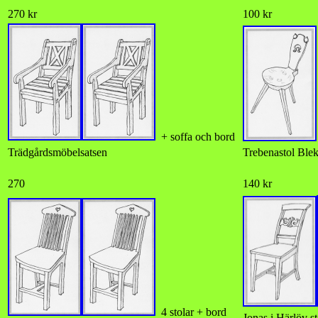
270 kr
100 kr
+ soffa och bord
Trädgårdsmöbelsatsen
Trebenastol Ble
270
140 kr
4 stolar + bord
Jonas i Härlöv st