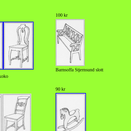
100 kr
Barnsoffa Stjernsund slott
koko
90 kr