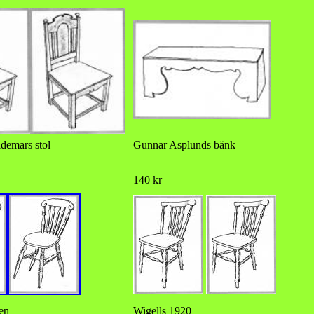
demars stol
Gunnar Asplunds bänk
140 kr
nen
Wigells 1920