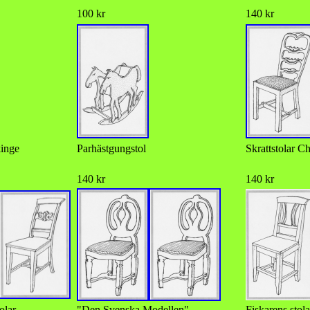
100 kr
140 kr
kinge
Parhästgungstol
Skrattstolar C
140 kr
140 kr
olar
"Den Svenska Modellen"
Fiskarens stola