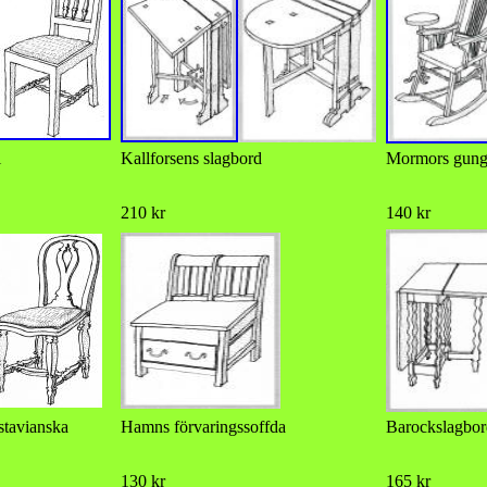
l
Kallforsens slagbord
Mormors gung
210 kr
140 kr
stavianska
Hamns förvaringssoffda
Barockslagbor
130 kr
165 kr