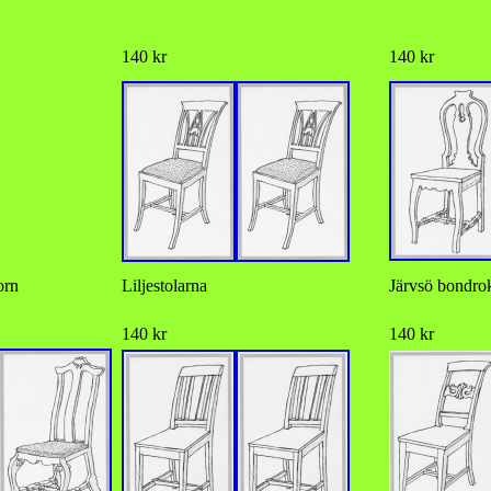
140 kr
140 kr
orn
Liljestolarna
Järvsö bondro
140 kr
140 kr