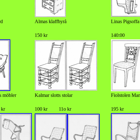
rd
Almas klaffbyrå
Linas Pigsoffa
150 kr
140:00
s möbler
Kalmar slotts stolar
Fiolstolen Ma
kr
100 kr 11o kr
195 kr