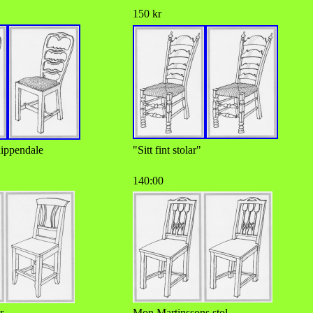
150 kr
hippendale
"Sitt fint stolar"
140:00
r
Mon Martinssons stol