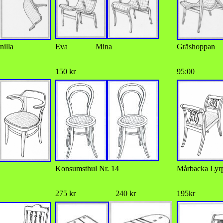
nilla
Eva Mina
Gräshoppan
150 kr
95:00
Konsumsthul Nr. 14
Mårbacka Lyrp
275 kr 240 kr
195kr