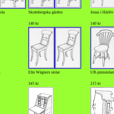
ola
Skottsbergska gården
Jonas i Härlöv 
140 kr
140 kr
k
Elin Wägners stolar
UR-pinnstolar
345 kr
215 kr