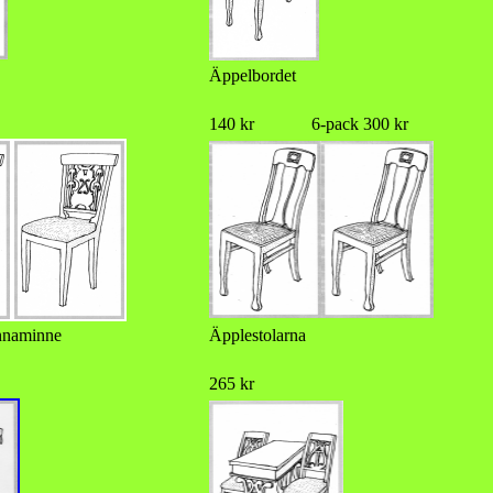
Äppelbordet
140 kr 6-pack 300 kr
nnaminne
Äpplestolarna
265 kr