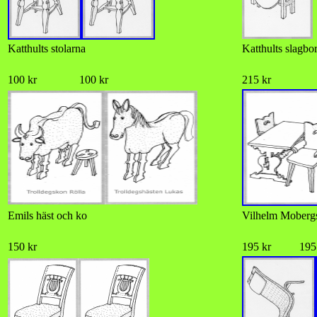
Katthults stolarna
Katthults slagbo
100 kr 100 kr
215 kr
Emils häst och ko
Vilhelm Moberg
150 kr
195 kr 195 