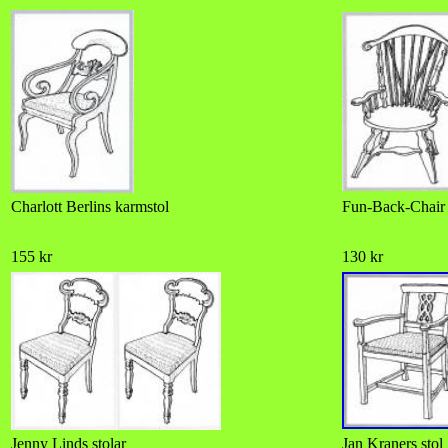
Charlott Berlins karmstol
Fun-Back-Chai
155 kr
130 kr
Jenny Linds stolar
Jan Kraners stol