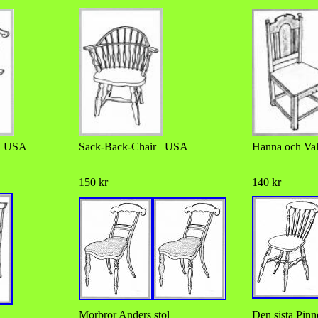
r USA
Sack-Back-Chair USA
Hanna och Val
150 kr
140 kr
Morbror Anders stol
Den sista Pin