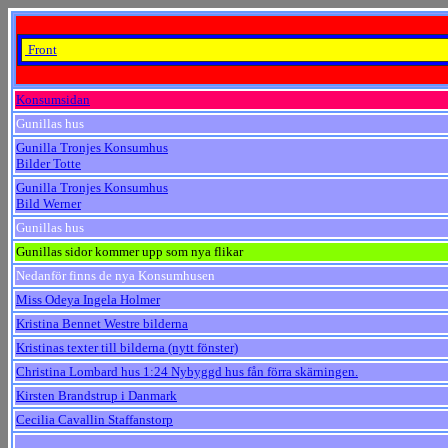
Front
Konsumsidan
Gunillas hus
Gunilla Tronjes Konsumhus
Bilder Totte
Gunilla Tronjes Konsumhus
Bild Werner
Gunillas hus
Gunillas sidor kommer upp som nya flikar
Nedanför finns de nya Konsumhusen
Miss Odeya Ingela Holmer
Kristina Bennet Westre bilderna
Kristinas texter till bilderna (nytt fönster)
Christina Lombard hus 1:24 Nybyggd hus fån förra skärningen.
Kirsten Brandstrup i Danmark
Cecilia Cavallin Staffanstorp