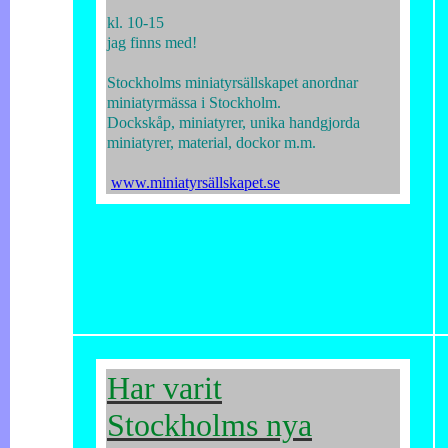
kl. 10-15
jag finns med!
Stockholms miniatyrsällskapet anordnar
miniatyrmässa i Stockholm.
Dockskåp, miniatyrer, unika handgjorda
miniatyrer, material, dockor m.m.
www.miniatyrsällskapet.se
Har varit
Stockholms nya