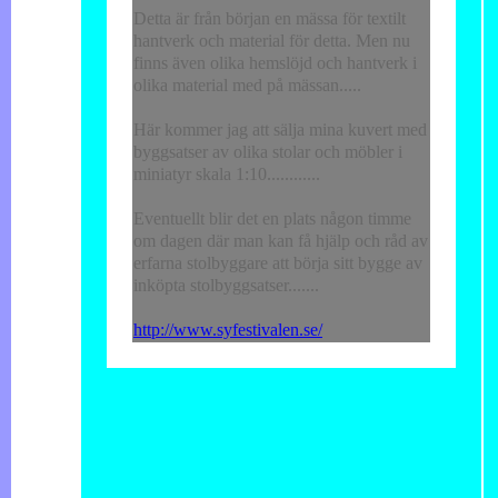
Detta är från början en mässa för textilt
hantverk och material för detta. Men nu
finns även olika hemslöjd och hantverk i
olika material med på mässan.....
Här kommer jag att sälja mina kuvert med
byggsatser av olika stolar och möbler i
miniatyr skala 1:10............
Eventuellt blir det en plats någon timme
om dagen där man kan få hjälp och råd av
erfarna stolbyggare att börja sitt bygge av
inköpta stolbyggsatser.......
http://www.syfestivalen.se/