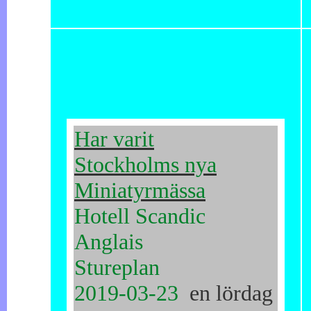
Har varit
Stockholms nya
Miniatyrmässa
Hotell Scandic
Anglais
Stureplan
2019-03-23
en lördag