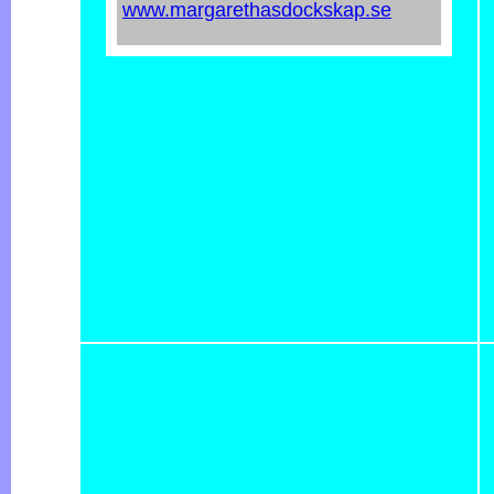
www.margarethasdockskap.se