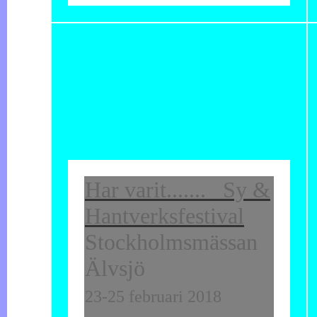
Har varit....... Sy &
Hantverksfestival
Stockholmsmässan
Älvsjö
23-25 februari 2018