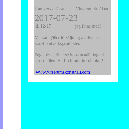
Hantverksmässa Virserum Småland
2017-07-23
kl. 12-17 jag finns med!
Mässan gäller försäljning av diverse
konsthantverksprodukter.
Pågår även diverse konstutställningar i
konsthallen. En fin broderiutställning!
www.virserumskonsthall.com