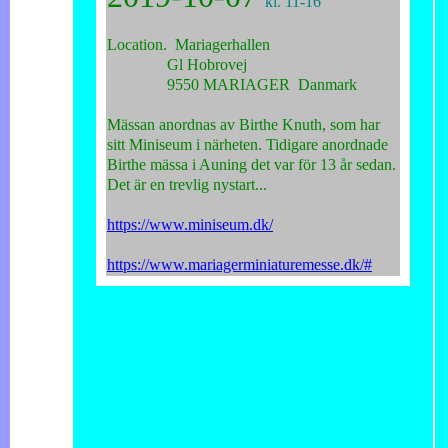
kl. 11-16
Location. Mariagerhallen
Gl Hobrovej
9550 MARIAGER Danmark
Mässan anordnas av Birthe Knuth, som har
sitt Miniseum i närheten. Tidigare anordnade
Birthe mässa i Auning det var för 13 år sedan.
Det är en trevlig nystart...
https://www.miniseum.dk/
https://www.mariagerminiaturemesse.dk/#