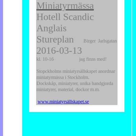
Miniatyrmässa
Hotell Scandic
Anglais
Stureplan
Birger
Jarlsgatan
2016-03-13
kl. 10-16 jag finns med!
Stopckholms miniatyrsällskapet anordnar
miniatyrmässa i Stockholm.
Dockskåp, miniatyrer, unika handgjorda
miniatyrer, material, dockor m.m.
www.miniatyrsällskapet.se