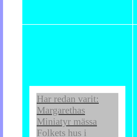
Har redan varit:
Margarethas
Miniatyr mässa
Folkets hus i