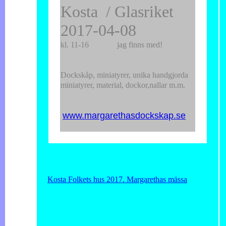
Kosta / Glasriket
2017-04-08
kl. 11-16 jag finns med!
Dockskåp, miniatyrer, unika handgjorda
miniatyrer, material, dockor,nallar m.m.
www.margarethasdockskap.se
Kosta Folkets hus 2017. Margarethas mässa