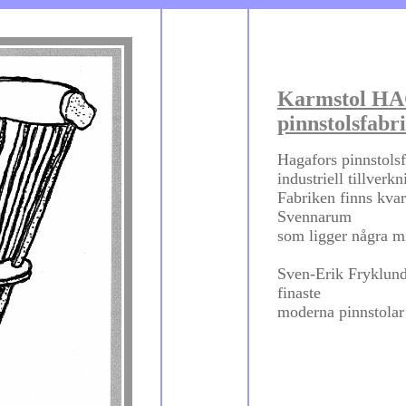
Karmstol HA
pinnstolsfabr
Hagafors pinnstolsf
industriell tillverk
Fabriken finns kvar
Svennarum
som ligger några m
Sven-Erik Fryklund 
finaste
moderna pinnstolar