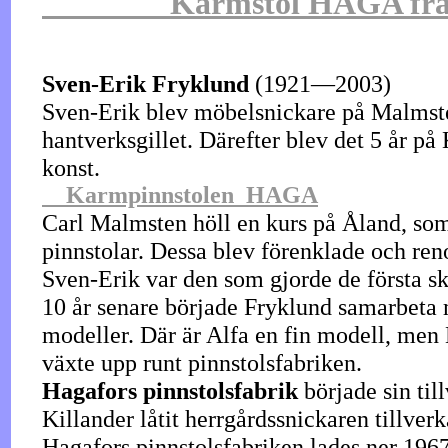
Karmstol HAGA från Hag
Sven-Erik Fryklund
(1921—2003)
Sven-Erik blev möbelsnickare på Malmsten
hantverksgillet. Därefter blev det 5 år 
konst.
Karmpinnstolen
HAGA
Carl Malmsten höll en kurs på Åland, so
pinnstolar. Dessa blev förenklade och ren
Sven-Erik var den som gjorde de första sk
10 år senare började Fryklund
samarbeta 
modeller. Där är Alfa en fin modell, men
växte upp runt pinnstolsfabriken.
Hagafors pinnstolsfabrik
började sin ti
Killander låtit herrgårdssnickaren tillver
Hagafors pinnstolsfabriken lades ner 1967,