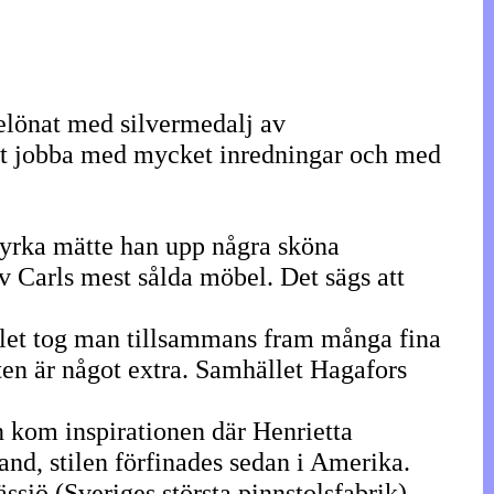
elönat med silvermedalj av
 att jobba med mycket inredningar och med
kyrka mätte han upp några sköna
v Carls mest sålda möbel. Det sägs att
let tog man tillsammans fram många fina
en är något extra. Samhället Hagafors
n kom inspirationen där Henrietta
and, stilen förfinades sedan i Amerika.
ssjö (Sveriges största pinnstolsfabrik).