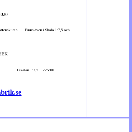
20
20
attenskuren.. Finns även i Skala 1:7,5 och
:00 SEK
I skalan 1:7,5 225:00
abrik.se