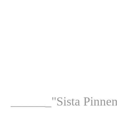
_
"Sista Pinne
______