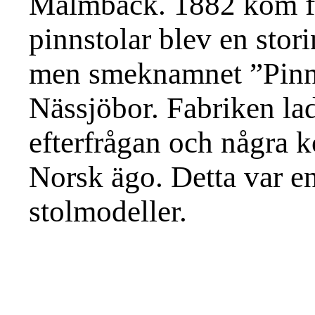
Malmbäck. 1882 kom fly
pinnstolar blev en stori
men smeknamnet ”Pinne
Nässjöbor. Fabriken la
efterfrågan och några k
Norsk ägo. Detta var en
stolmodeller.