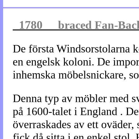
1780
braced
Fan-Bac
De första Windsorstolarna k
en engelsk koloni. De impor
inhemska möbelsnickare, som
Denna typ av möbler med sva
på 1600-talet i England . De
överraskades av ett oväder, 
fick då sitta i en enkel stol