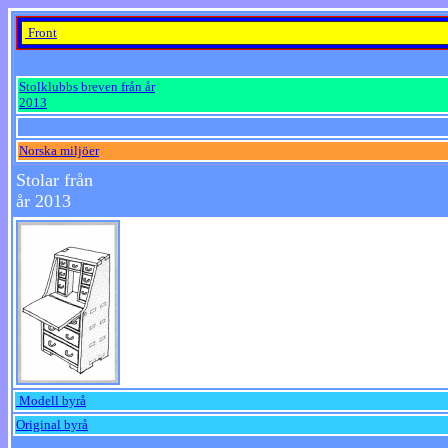
Front
Stolklubbs breven från år
2013
Norska miljöer
Stolar från
år 2013
Modell byrå
Original byrå