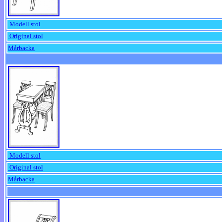
Modell stol
Original stol
Mårbacka
Modell stol
Original stol
Mårbacka