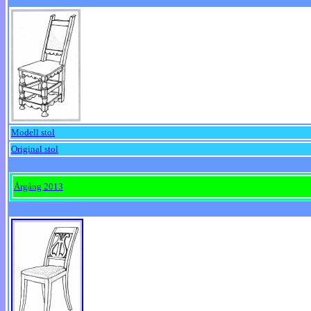
Modell stol
Original stol
Årgång 2013