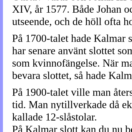
XIV, år 1577. Både Johan och
utseende, och de höll ofta h
På 1700-talet hade Kalmar sl
har senare använt slottet s
som kvinnofängelse. När ma
bevara slottet, så hade Kalma
På 1900-talet ville man åter
tid. Man nytillverkade då eks
kallade 12-slåstolar.
På Kalmar slott kan du nu b